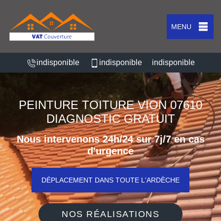
MENU
indisponible
indisponible
indisponible
PEINTURE TOITURE VION 07610
DIAGNOSTIC GRATUIT
Nous intervenons 24h/24 sur 7j/7 en cas
d'urgence
DÉPLACEMENT DANS TOUTE L'ARDÈCHE
NOS RÉALISATIONS