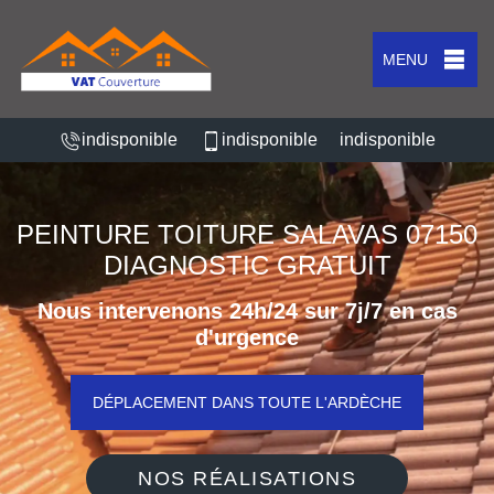
MENU
indisponible
indisponible
indisponible
PEINTURE TOITURE SALAVAS 07150
DIAGNOSTIC GRATUIT
Nous intervenons 24h/24 sur 7j/7 en cas
d'urgence
DÉPLACEMENT DANS TOUTE L'ARDÈCHE
NOS RÉALISATIONS