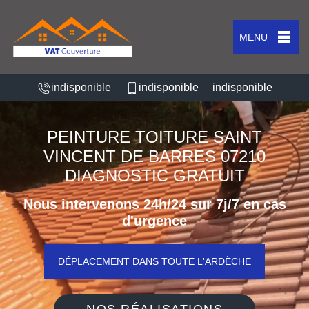
MENU
indisponible
indisponible
indisponible
PEINTURE TOITURE SAINT
VINCENT DE BARRES 07210
DIAGNOSTIC GRATUIT
Nous intervenons 24h/24 sur 7j/7 en cas
d'urgence
DÉPLACEMENT DANS TOUTE L'ARDÈCHE