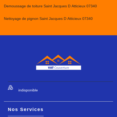
Demoussage de toiture Saint Jacques D Atticieux 07340
Nettoyage de pignon Saint Jacques D Atticieux 07340
indisponible
Nos Services