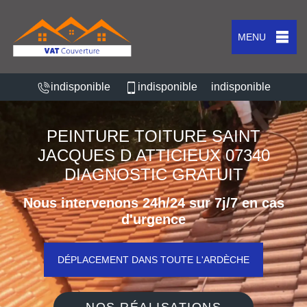
MENU
indisponible
indisponible
indisponible
PEINTURE TOITURE SAINT
JACQUES D ATTICIEUX 07340
DIAGNOSTIC GRATUIT
Nous intervenons 24h/24 sur 7j/7 en cas
d'urgence
DÉPLACEMENT DANS TOUTE L'ARDÈCHE