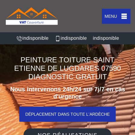
MENU
indisponible
indisponible
indisponible
PEINTURE TOITURE SAINT
ETIENNE DE LUGDARES 07590
DIAGNOSTIC GRATUIT
Nous intervenons 24h/24 sur 7j/7 en cas
d'urgence
DÉPLACEMENT DANS TOUTE L'ARDÈCHE