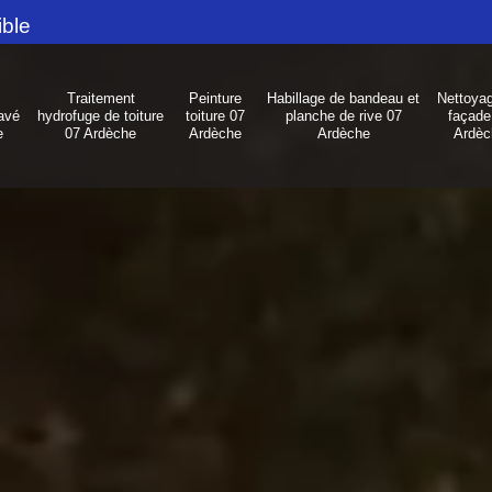
ible
Traitement
Peinture
Habillage de bandeau et
Nettoya
avé
hydrofuge de toiture
toiture 07
planche de rive 07
façade
e
07 Ardèche
Ardèche
Ardèche
Ardèc