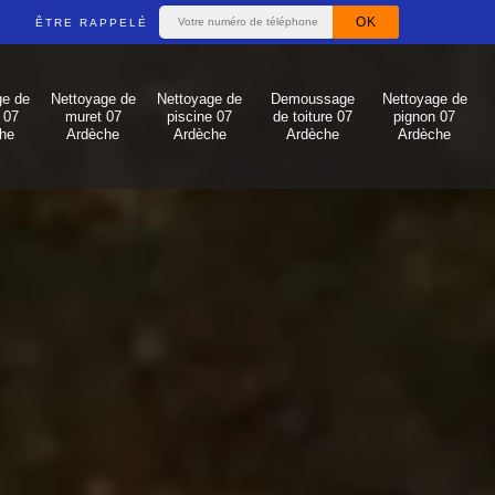
ÊTRE RAPPELÉ
ge de
Nettoyage de
Nettoyage de
Demoussage
Nettoyage de
 07
muret 07
piscine 07
de toiture 07
pignon 07
he
Ardèche
Ardèche
Ardèche
Ardèche