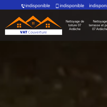
indisponible
indisponible
indispon
Nettoyage de
Nettoyage
toiture 07
terrasse et p
Ardèche
07 Ardèch