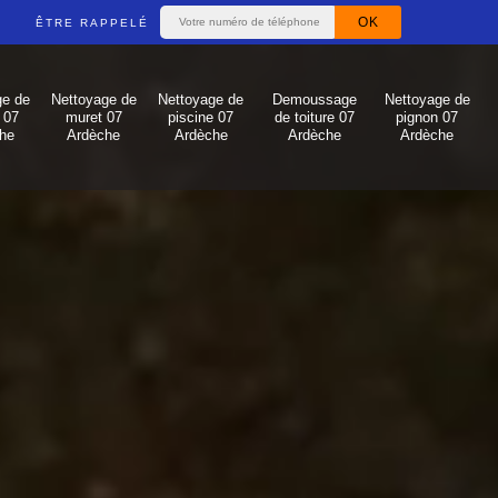
ÊTRE RAPPELÉ
ge de
Nettoyage de
Nettoyage de
Demoussage
Nettoyage de
 07
muret 07
piscine 07
de toiture 07
pignon 07
he
Ardèche
Ardèche
Ardèche
Ardèche