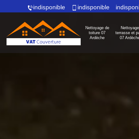
indisponible
indisponible
indispon
Nettoyage de
Nettoyage
toiture 07
terrasse et p
Ardèche
07 Ardèch