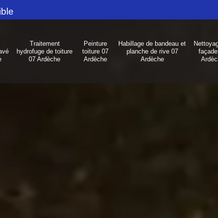
ible
Traitement
Peinture
Habillage de bandeau et
Nettoya
avé
hydrofuge de toiture
toiture 07
planche de rive 07
façade
e
07 Ardèche
Ardèche
Ardèche
Ardèc