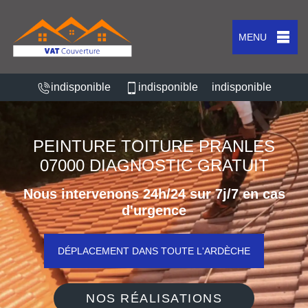
MENU
indisponible
indisponible
indisponible
PEINTURE TOITURE PRANLES
07000 DIAGNOSTIC GRATUIT
Nous intervenons 24h/24 sur 7j/7 en cas
d'urgence
DÉPLACEMENT DANS TOUTE L'ARDÈCHE
NOS RÉALISATIONS