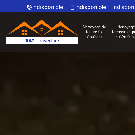
indisponible
indisponible
indispon
Nettoyage de
Nettoyage
toiture 07
terrasse et p
Ardèche
07 Ardèch