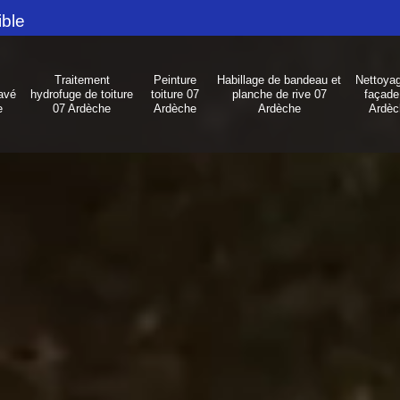
ible
Traitement
Peinture
Habillage de bandeau et
Nettoya
avé
hydrofuge de toiture
toiture 07
planche de rive 07
façade
e
07 Ardèche
Ardèche
Ardèche
Ardèc