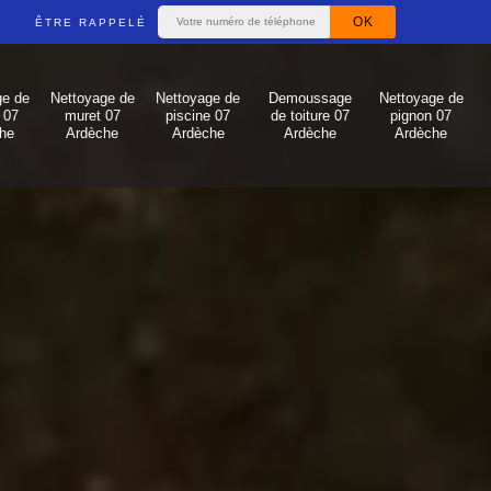
ÊTRE RAPPELÉ
ge de
Nettoyage de
Nettoyage de
Demoussage
Nettoyage de
 07
muret 07
piscine 07
de toiture 07
pignon 07
he
Ardèche
Ardèche
Ardèche
Ardèche