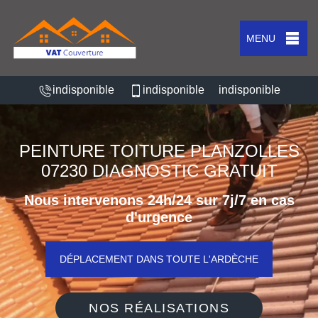
MENU
indisponible
indisponible
indisponible
PEINTURE TOITURE PLANZOLLES
07230 DIAGNOSTIC GRATUIT
Nous intervenons 24h/24 sur 7j/7 en cas
d'urgence
DÉPLACEMENT DANS TOUTE L'ARDÈCHE
NOS RÉALISATIONS