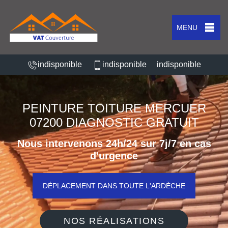
MENU
indisponible
indisponible
indisponible
PEINTURE TOITURE MERCUER
07200 DIAGNOSTIC GRATUIT
Nous intervenons 24h/24 sur 7j/7 en cas
d'urgence
DÉPLACEMENT DANS TOUTE L'ARDÈCHE
NOS RÉALISATIONS