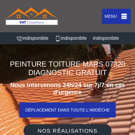
MENU
indisponible
indisponible
indisponible
PEINTURE TOITURE MARS 07320
DIAGNOSTIC GRATUIT
Nous intervenons 24h/24 sur 7j/7 en cas
d'urgence
DÉPLACEMENT DANS TOUTE L'ARDÈCHE
NOS RÉALISATIONS