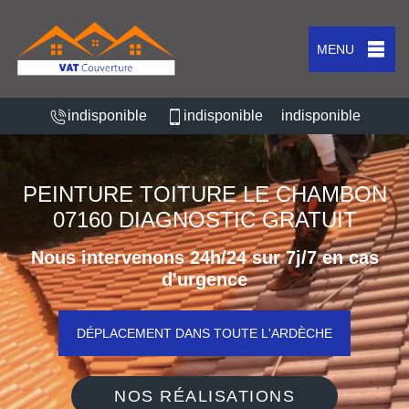
MENU
indisponible
indisponible
indisponible
PEINTURE TOITURE LE CHAMBON
07160 DIAGNOSTIC GRATUIT
Nous intervenons 24h/24 sur 7j/7 en cas
d'urgence
DÉPLACEMENT DANS TOUTE L'ARDÈCHE
NOS RÉALISATIONS