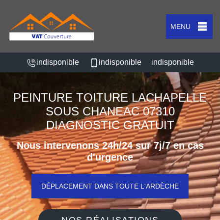
MENU
indisponible
indisponible
indisponible
PEINTURE TOITURE LACHAPELLE
SOUS CHANEAC 07310
DIAGNOSTIC GRATUIT
Nous intervenons 24h/24 sur 7j/7 en cas
d'urgence
DÉPLACEMENT DANS TOUTE L'ARDÈCHE