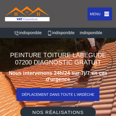
MENU
indisponible
indisponible
indisponible
PEINTURE TOITURE LABEGUDE
07200 DIAGNOSTIC GRATUIT
Nous intervenons 24h/24 sur 7j/7 en cas
d'urgence
DÉPLACEMENT DANS TOUTE L'ARDÈCHE
NOS RÉALISATIONS