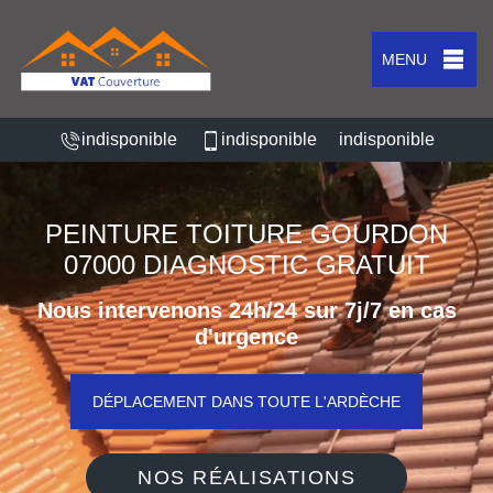
MENU
indisponible
indisponible
indisponible
PEINTURE TOITURE GOURDON
07000 DIAGNOSTIC GRATUIT
Nous intervenons 24h/24 sur 7j/7 en cas
d'urgence
DÉPLACEMENT DANS TOUTE L'ARDÈCHE
NOS RÉALISATIONS