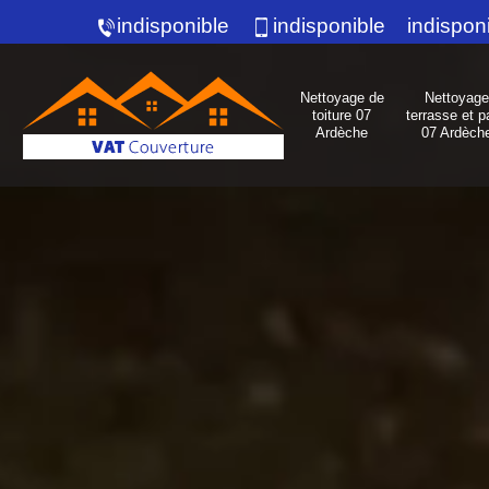
indisponible
indisponible
indispon
Nettoyage de
Nettoyage
toiture 07
terrasse et p
Ardèche
07 Ardèch