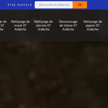
ÊTRE RAPPELÉ
ge de
Nettoyage de
Nettoyage de
Demoussage
Nettoyage de
 07
muret 07
piscine 07
de toiture 07
pignon 07
he
Ardèche
Ardèche
Ardèche
Ardèche