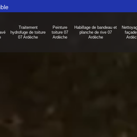
ible
Traitement
Peinture
Habillage de bandeau et
Nettoya
avé
hydrofuge de toiture
toiture 07
planche de rive 07
façade
e
07 Ardèche
Ardèche
Ardèche
Ardèc