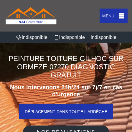
MENU
indisponible
indisponible
indisponible
PEINTURE TOITURE GILHOC SUR
ORMEZE 07270 DIAGNOSTIC
GRATUIT
Nous intervenons 24h/24 sur 7j/7 en cas
d'urgence
DÉPLACEMENT DANS TOUTE L'ARDÈCHE