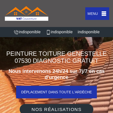
MENU
indisponible
indisponible
indisponible
PEINTURE TOITURE GENESTELLE
07530 DIAGNOSTIC GRATUIT
Nous intervenons 24h/24 sur 7j/7 en cas
d'urgence
DÉPLACEMENT DANS TOUTE L'ARDÈCHE
NOS RÉALISATIONS