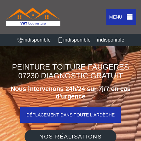
MENU
indisponible
indisponible
indisponible
PEINTURE TOITURE FAUGERES
07230 DIAGNOSTIC GRATUIT
Nous intervenons 24h/24 sur 7j/7 en cas
d'urgence
DÉPLACEMENT DANS TOUTE L'ARDÈCHE
NOS RÉALISATIONS