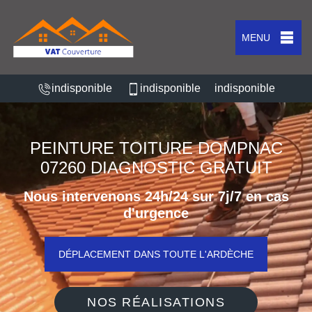
MENU
indisponible
indisponible
indisponible
PEINTURE TOITURE DOMPNAC
07260 DIAGNOSTIC GRATUIT
Nous intervenons 24h/24 sur 7j/7 en cas
d'urgence
DÉPLACEMENT DANS TOUTE L'ARDÈCHE
NOS RÉALISATIONS