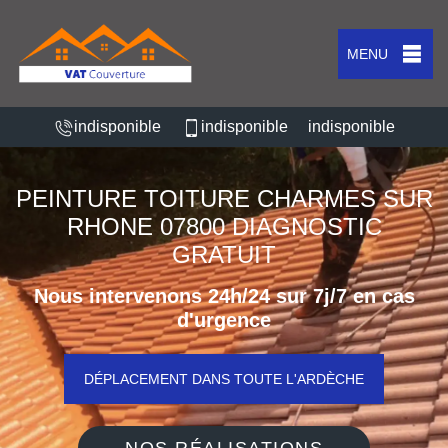
MENU
indisponible
indisponible
indisponible
PEINTURE TOITURE CHARMES SUR
RHONE 07800 DIAGNOSTIC
GRATUIT
Nous intervenons 24h/24 sur 7j/7 en cas
d'urgence
DÉPLACEMENT DANS TOUTE L'ARDÈCHE