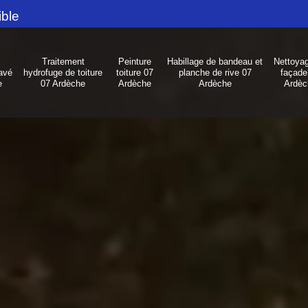
ible
Traitement
Peinture
Habillage de bandeau et
Nettoya
avé
hydrofuge de toiture
toiture 07
planche de rive 07
façade
e
07 Ardèche
Ardèche
Ardèche
Ardèc