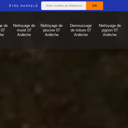
ÊTRE RAPPELÉ
ge de
Nettoyage de
Nettoyage de
Demoussage
Nettoyage de
 07
muret 07
piscine 07
de toiture 07
pignon 07
he
Ardèche
Ardèche
Ardèche
Ardèche