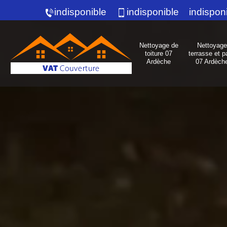
indisponible
indisponible
indispon
Nettoyage de
Nettoyage
toiture 07
terrasse et p
Ardèche
07 Ardèch