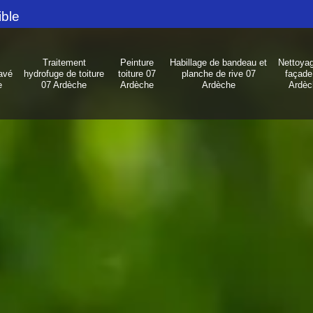
ible
Traitement
Peinture
Habillage de bandeau et
Nettoya
avé
hydrofuge de toiture
toiture 07
planche de rive 07
façade
e
07 Ardèche
Ardèche
Ardèche
Ardèc