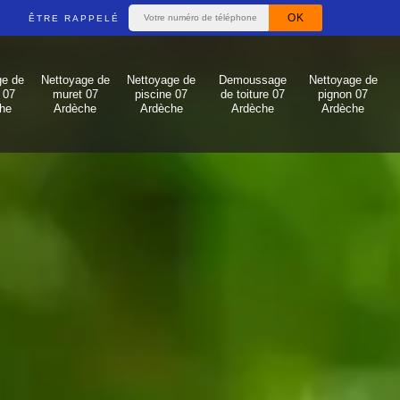
ÊTRE RAPPELÉ
ge de
Nettoyage de
Nettoyage de
Demoussage
Nettoyage de
 07
muret 07
piscine 07
de toiture 07
pignon 07
he
Ardèche
Ardèche
Ardèche
Ardèche