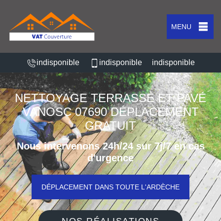
MENU
indisponible
indisponible
indisponible
NETTOYAGE TERRASSE ET PAVÉ
VANOSC 07690 DÉPLACEMENT
GRATUIT
Nous intervenons 24h/24 sur 7j/7 en cas
d'urgence
DÉPLACEMENT DANS TOUTE L'ARDÈCHE