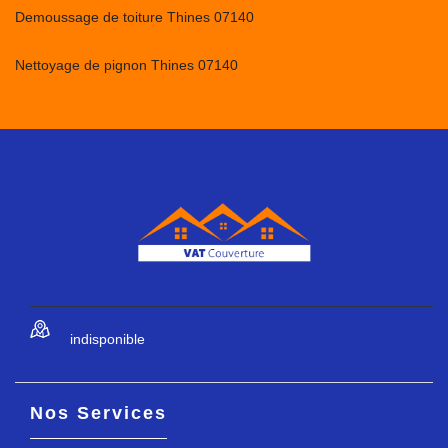
Demoussage de toiture Thines 07140
Nettoyage de pignon Thines 07140
indisponible
Nos Services