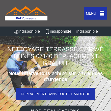
MENU
indisponible
indisponible
indisponible
NETTOYAGE TERRASSE ET PAVÉ
THINES 07140 DÉPLACEMENT
GRATUIT
Nous intervenons 24h/24 sur 7j/7 en cas
d'urgence
DÉPLACEMENT DANS TOUTE L'ARDÈCHE