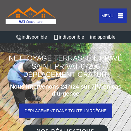
MENU
indisponible
indisponible
indisponible
NETTOYAGE TERRASSE ET PAVÉ
SAINT PRIVAT 07200
DÉPLACEMENT GRATUIT
Nous intervenons 24h/24 sur 7j/7 en cas
d'urgence
DÉPLACEMENT DANS TOUTE L'ARDÈCHE