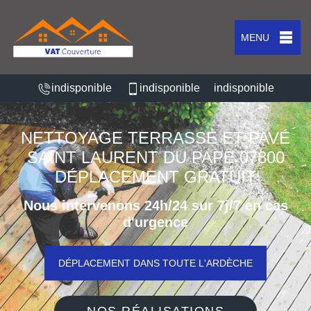
MENU
indisponible
indisponible
indisponible
NETTOYAGE TERRASSE ET PAVÉ
SAINT LAURENT DU PAPE 07800
DÉPLACEMENT GRATUIT
Nous intervenons 24h/24 sur 7j/7 en cas
d'urgence
DÉPLACEMENT DANS TOUTE L'ARDÈCHE