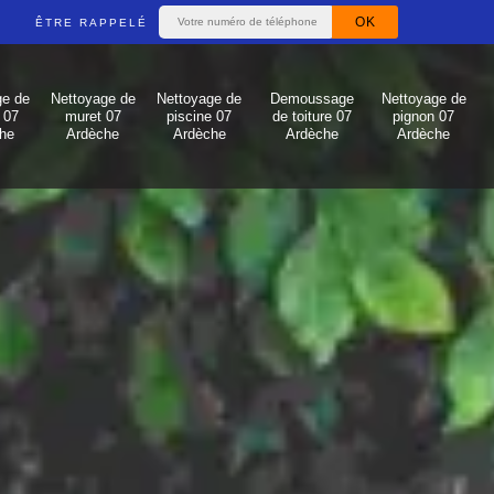
ÊTRE RAPPELÉ
ge de
Nettoyage de
Nettoyage de
Demoussage
Nettoyage de
 07
muret 07
piscine 07
de toiture 07
pignon 07
he
Ardèche
Ardèche
Ardèche
Ardèche