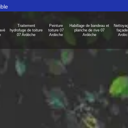
ible
Traitement
Peinture
Habillage de bandeau et
Nettoya
avé
hydrofuge de toiture
toiture 07
planche de rive 07
façade
e
07 Ardèche
Ardèche
Ardèche
Ardèc