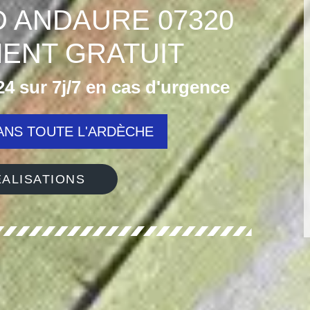
D ANDAURE 07320
ENT GRATUIT
4 sur 7j/7 en cas d'urgence
NS TOUTE L'ARDÈCHE
ALISATIONS