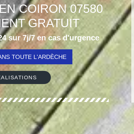
 EN COIRON 07580
ENT GRATUIT
4 sur 7j/7 en cas d'urgence
NS TOUTE L'ARDÈCHE
ALISATIONS