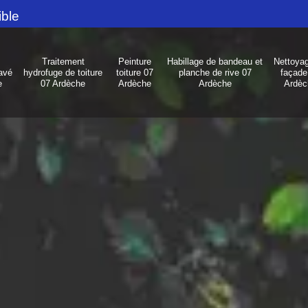
ible
Traitement
Peinture
Habillage de bandeau et
Nettoya
avé
hydrofuge de toiture
toiture 07
planche de rive 07
façade
e
07 Ardèche
Ardèche
Ardèche
Ardèc