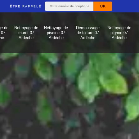
ÊTRE RAPPELÉ
ge de
Nettoyage de
Nettoyage de
Demoussage
Nettoyage de
 07
muret 07
piscine 07
de toiture 07
pignon 07
he
Ardèche
Ardèche
Ardèche
Ardèche