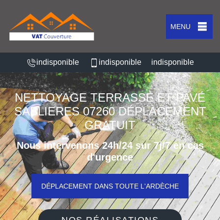
MENU
indisponible
indisponible
indisponible
NETTOYAGE TERRASSE ET PAVÉ
SABLIERES 07260 DÉPLACEMENT
GRATUIT
Nous intervenons 24h/24 sur 7j/7 en cas
d'urgence
DÉPLACEMENT DANS TOUTE L'ARDÈCHE