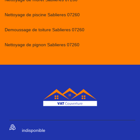
Nettoyage de piscine Sablieres 07260
Demoussage de toiture Sablieres 07260
Nettoyage de pignon Sablieres 07260
indisponible