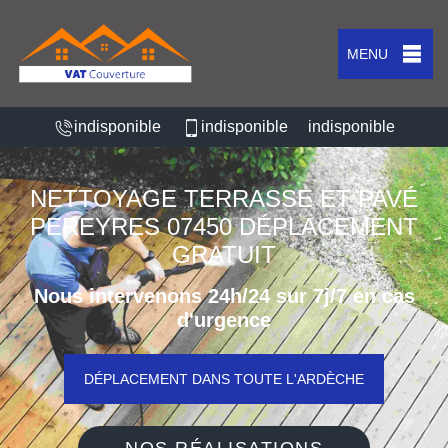
MENU
indisponible
indisponible
indisponible
NETTOYAGE TERRASSE ET PAVÉ
PEREYRES 07450 DÉPLACEMENT
GRATUIT
Nous intervenons 24h/24 sur 7j/7 en cas
d'urgence
DÉPLACEMENT DANS TOUTE L'ARDÈCHE