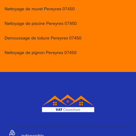
Nettoyage de muret Pereyres 07450
Nettoyage de piscine Pereyres 07450
Demoussage de toiture Pereyres 07450
Nettoyage de pignon Pereyres 07450
indisponible