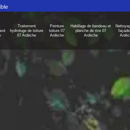
ible
Traitement
Peinture
Habillage de bandeau et
Nettoya
avé
hydrofuge de toiture
toiture 07
planche de rive 07
façade
e
07 Ardèche
Ardèche
Ardèche
Ardèc