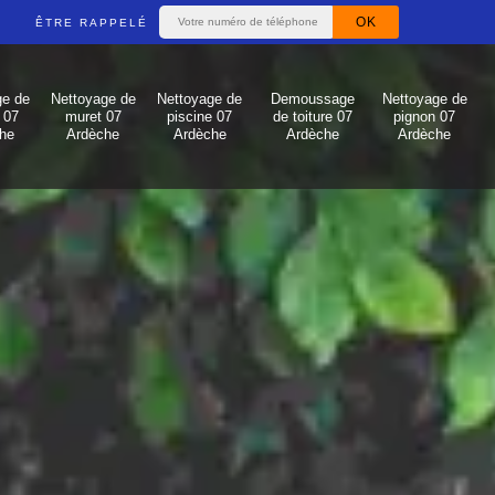
ÊTRE RAPPELÉ
ge de
Nettoyage de
Nettoyage de
Demoussage
Nettoyage de
 07
muret 07
piscine 07
de toiture 07
pignon 07
he
Ardèche
Ardèche
Ardèche
Ardèche