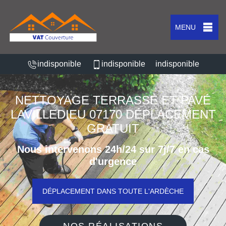
MENU
indisponible
indisponible
indisponible
NETTOYAGE TERRASSE ET PAVÉ
LAVILLEDIEU 07170 DÉPLACEMENT
GRATUIT
Nous intervenons 24h/24 sur 7j/7 en cas
d'urgence
DÉPLACEMENT DANS TOUTE L'ARDÈCHE