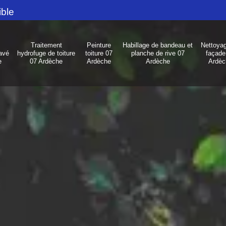
ible
Traitement
Peinture
Habillage de bandeau et
Nettoya
avé
hydrofuge de toiture
toiture 07
planche de rive 07
façade
e
07 Ardèche
Ardèche
Ardèche
Ardèc