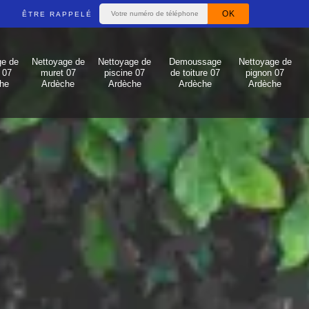
ÊTRE RAPPELÉ
ge de
Nettoyage de
Nettoyage de
Demoussage
Nettoyage de
 07
muret 07
piscine 07
de toiture 07
pignon 07
he
Ardèche
Ardèche
Ardèche
Ardèche