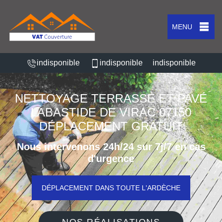
MENU
indisponible
indisponible
indisponible
NETTOYAGE TERRASSE ET PAVÉ
LABASTIDE DE VIRAC 07150
DÉPLACEMENT GRATUIT
Nous intervenons 24h/24 sur 7j/7 en cas
d'urgence
DÉPLACEMENT DANS TOUTE L'ARDÈCHE