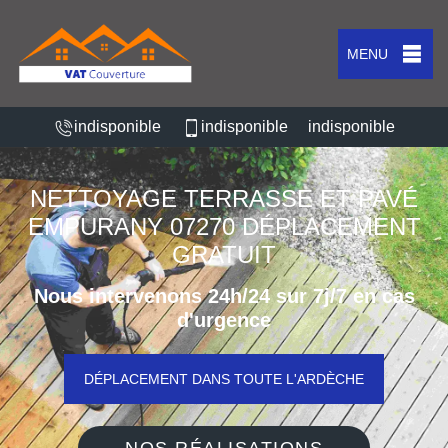
MENU
indisponible
indisponible
indisponible
NETTOYAGE TERRASSE ET PAVÉ
EMPURANY 07270 DÉPLACEMENT
GRATUIT
Nous intervenons 24h/24 sur 7j/7 en cas
d'urgence
DÉPLACEMENT DANS TOUTE L'ARDÈCHE