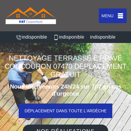
MENU
indisponible
indisponible
indisponible
NETTOYAGE TERRASSE ET PAVÉ
COUCOURON 07470 DÉPLACEMENT
GRATUIT
Nous intervenons 24h/24 sur 7j/7 en cas
d'urgence
DÉPLACEMENT DANS TOUTE L'ARDÈCHE