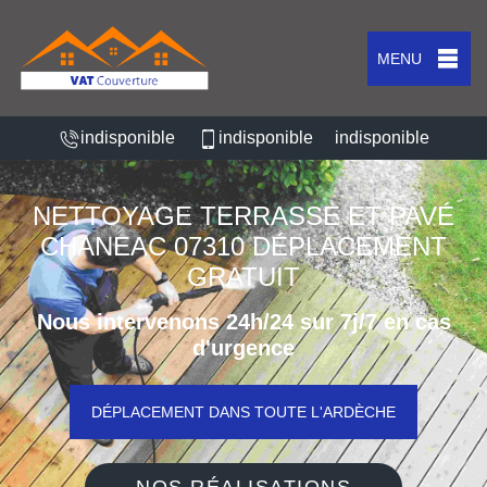
MENU
indisponible
indisponible
indisponible
NETTOYAGE TERRASSE ET PAVÉ
CHANEAC 07310 DÉPLACEMENT
GRATUIT
Nous intervenons 24h/24 sur 7j/7 en cas
d'urgence
DÉPLACEMENT DANS TOUTE L'ARDÈCHE