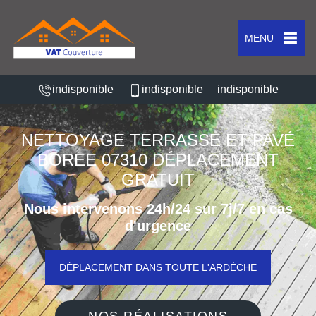
MENU
indisponible
indisponible
indisponible
NETTOYAGE TERRASSE ET PAVÉ
BOREE 07310 DÉPLACEMENT
GRATUIT
Nous intervenons 24h/24 sur 7j/7 en cas
d'urgence
DÉPLACEMENT DANS TOUTE L'ARDÈCHE