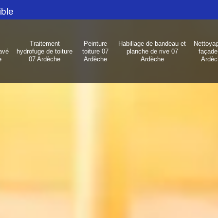
ible
Traitement
Peinture
Habillage de bandeau et
Nettoya
avé
hydrofuge de toiture
toiture 07
planche de rive 07
façade
e
07 Ardèche
Ardèche
Ardèche
Ardèc