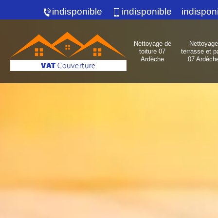
indisponible
indisponible
indispon
Nettoyage de
Nettoyage
toiture 07
terrasse et p
Ardèche
07 Ardèch