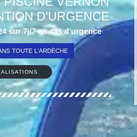
 PISCINE VERNON
ENTION D'URGENCE
4 sur 7j/7 en cas d'urgence
NS TOUTE L'ARDÈCHE
ALISATIONS