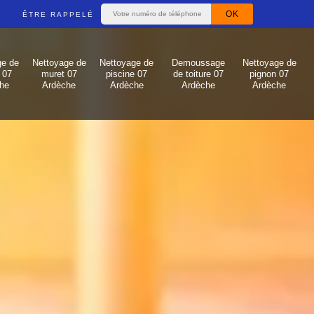
ÊTRE RAPPELÉ
ge de
Nettoyage de
Nettoyage de
Demoussage
Nettoyage de
 07
muret 07
piscine 07
de toiture 07
pignon 07
he
Ardèche
Ardèche
Ardèche
Ardèche