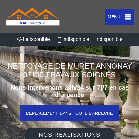
MENU
indisponible
indisponible
indisponible
NETTOYAGE DE MURET ANNONAY
07100 TRAVAUX SOIGNÉS
Nous intervenons 24h/24 sur 7j/7 en cas
d'urgence
DÉPLACEMENT DANS TOUTE L'ARDÈCHE
NOS RÉALISATIONS