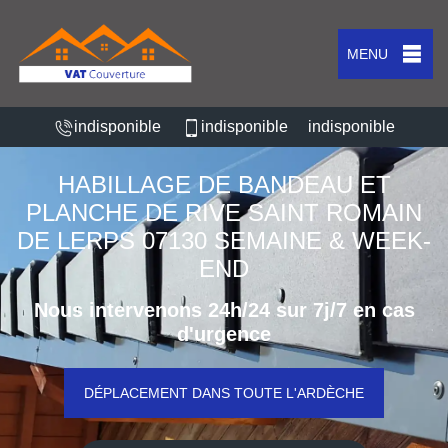
MENU
indisponible
indisponible
indisponible
HABILLAGE DE BANDEAU ET
PLANCHE DE RIVE SAINT ROMAIN
DE LERPS 07130 SEMAINE & WEEK-
END
Nous intervenons 24h/24 sur 7j/7 en cas
d'urgence
DÉPLACEMENT DANS TOUTE L'ARDÈCHE