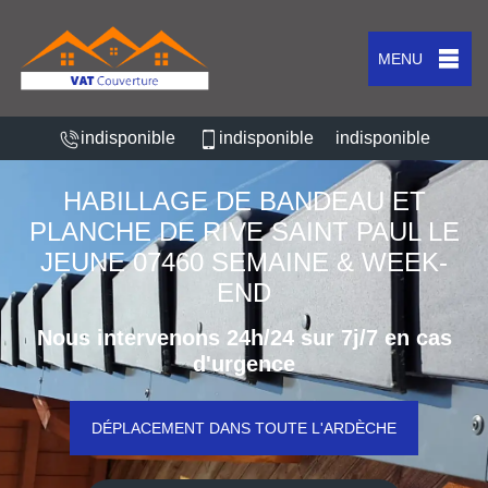
MENU
indisponible
indisponible
indisponible
HABILLAGE DE BANDEAU ET
PLANCHE DE RIVE SAINT PAUL LE
JEUNE 07460 SEMAINE & WEEK-
END
Nous intervenons 24h/24 sur 7j/7 en cas
d'urgence
DÉPLACEMENT DANS TOUTE L'ARDÈCHE