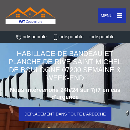
MENU
indisponible
indisponible
indisponible
HABILLAGE DE BANDEAU ET
PLANCHE DE RIVE SAINT MICHEL
DE BOULOGNE 07200 SEMAINE &
WEEK-END
Nous intervenons 24h/24 sur 7j/7 en cas
d'urgence
DÉPLACEMENT DANS TOUTE L'ARDÈCHE