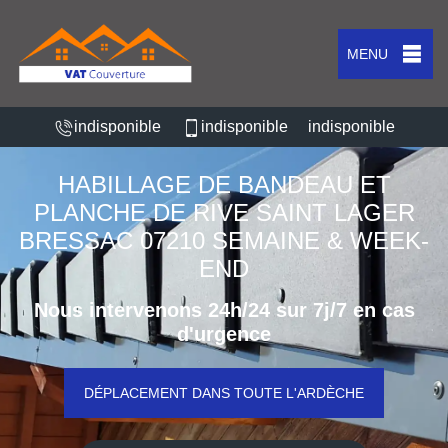
MENU
indisponible
indisponible
indisponible
HABILLAGE DE BANDEAU ET
PLANCHE DE RIVE SAINT LAGER
BRESSAC 07210 SEMAINE & WEEK-
END
Nous intervenons 24h/24 sur 7j/7 en cas
d'urgence
DÉPLACEMENT DANS TOUTE L'ARDÈCHE