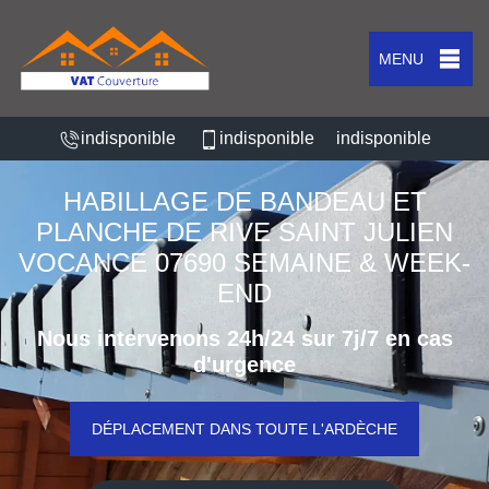
MENU
indisponible
indisponible
indisponible
HABILLAGE DE BANDEAU ET
PLANCHE DE RIVE SAINT JULIEN
VOCANCE 07690 SEMAINE & WEEK-
END
Nous intervenons 24h/24 sur 7j/7 en cas
d'urgence
DÉPLACEMENT DANS TOUTE L'ARDÈCHE