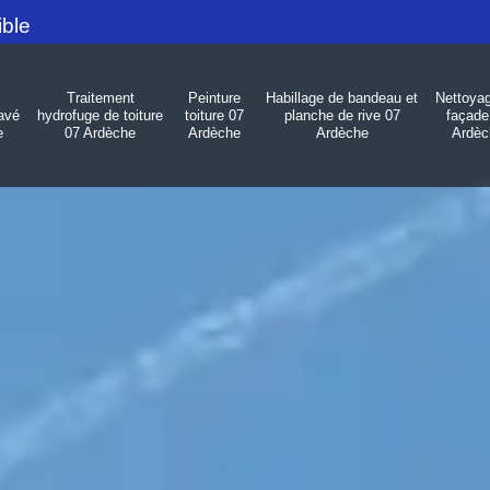
ible
Traitement
Peinture
Habillage de bandeau et
Nettoya
avé
hydrofuge de toiture
toiture 07
planche de rive 07
façade
e
07 Ardèche
Ardèche
Ardèche
Ardèc