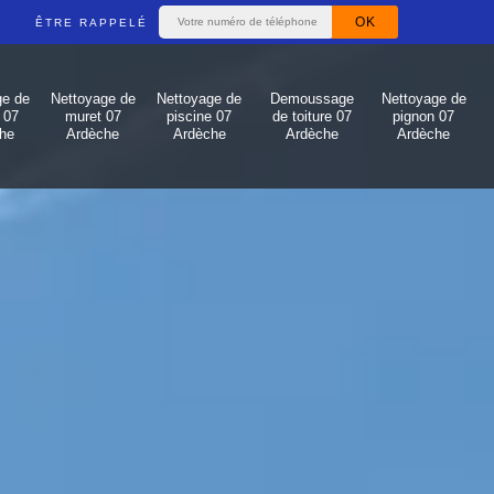
ÊTRE RAPPELÉ
ge de
Nettoyage de
Nettoyage de
Demoussage
Nettoyage de
 07
muret 07
piscine 07
de toiture 07
pignon 07
he
Ardèche
Ardèche
Ardèche
Ardèche