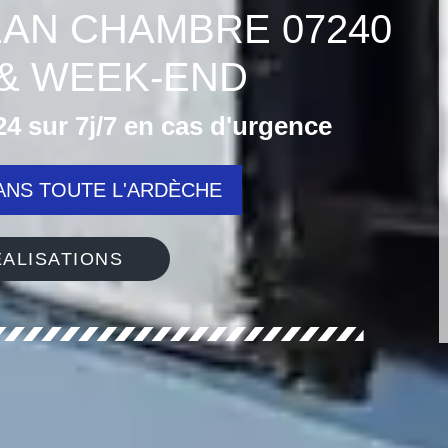
JEAN CHAMBRE 07240
& WEEK-END
4 sur 7j/7 en cas d'urgence
NS TOUTE L'ARDÈCHE
ALISATIONS