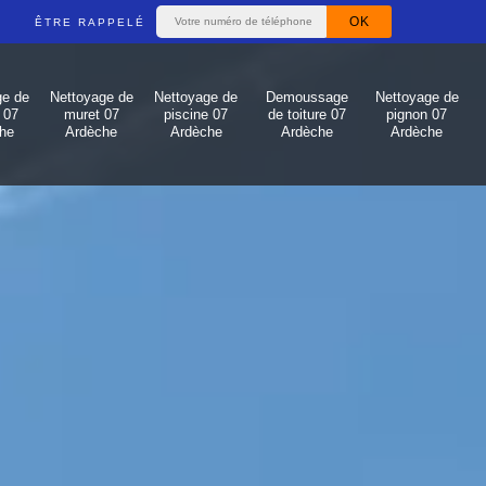
ÊTRE RAPPELÉ
ge de
Nettoyage de
Nettoyage de
Demoussage
Nettoyage de
 07
muret 07
piscine 07
de toiture 07
pignon 07
he
Ardèche
Ardèche
Ardèche
Ardèche