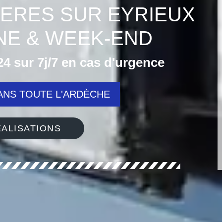
LIERES SUR EYRIEUX
INE & WEEK-END
4 sur 7j/7 en cas d'urgence
NS TOUTE L'ARDÈCHE
ALISATIONS