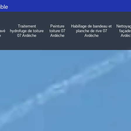
ible
Traitement
Peinture
Habillage de bandeau et
Nettoya
avé
hydrofuge de toiture
toiture 07
planche de rive 07
façade
e
07 Ardèche
Ardèche
Ardèche
Ardèc