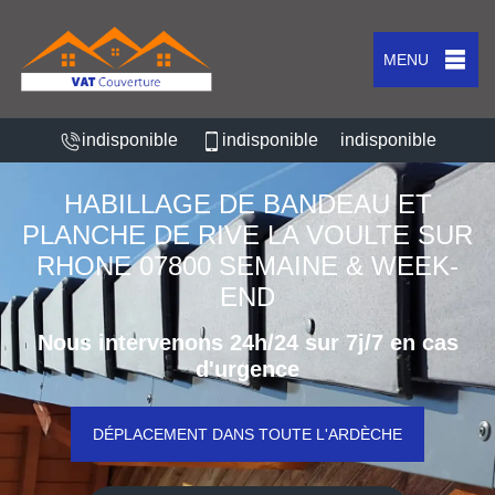
MENU
indisponible
indisponible
indisponible
HABILLAGE DE BANDEAU ET
PLANCHE DE RIVE LA VOULTE SUR
RHONE 07800 SEMAINE & WEEK-
END
Nous intervenons 24h/24 sur 7j/7 en cas
d'urgence
DÉPLACEMENT DANS TOUTE L'ARDÈCHE